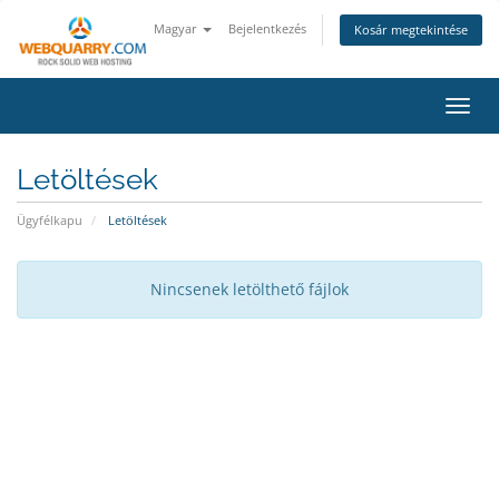
Magyar
Bejelentkezés
Kosár megtekintése
Váltá
Letöltések
Ügyfélkapu
Letöltések
Nincsenek letölthető fájlok