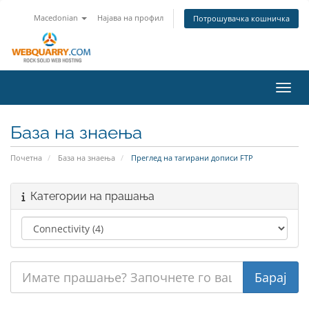
Macedonian
Најава на профил
Потрошувачка кошничка
Вклу
База на знаења
Почетна
База на знаења
Преглед на тагирани дописи FTP
Категории на прашања