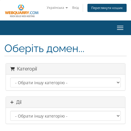
Українська
Вхід
Переглянути кошик
Пере
Оберіть домен...
Категорії
Дії