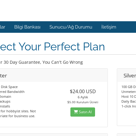
lar
Bilgi Bankası
Sunucu/Ağ Durumu
İletişim
ect Your Perfect Plan
r 30 Day Guarantee, You Can't Go Wrong
ter
Silve
 Disk Space
100 GB D
$24.00 USD
red Bandwidth
Unmeter
 Domain
Host 10 
6 Aylık
Backups
Daily Ba
$5.00 Kurulum Ücreti
Installs
1-click In
 for hobbyist sites. Not
Satın Al
iate for business use.