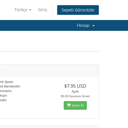
Türkçe
Giriş
Sepeti Görüntüle
Hesap
r
isk Space
$7.95 USD
ed Bandwidth
Domains
Aylık
ckups
$5.00 Kurulum Ücreti
stalls
Satın Al