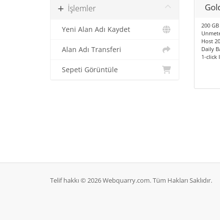
Gol
İşlemler
200 GB
Yeni Alan Adı Kaydet
Unmete
Host 2
Alan Adı Transferi
Daily 
1-click 
Sepeti Görüntüle
Telif hakkı © 2026 Webquarry.com. Tüm Hakları Saklıdır.