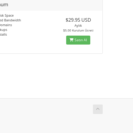
inum
isk Space
$29.95 USD
ed Bandwidth
Domains
Aylık
ckups
$5.00 Kurulum Ücreti
stalls
Satın Al