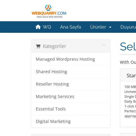
WQ
Ana Sayfa
Ürünler
Duyuru
Sel
Kategoriler
Managed Wordpress Hosting
With Ou
Shared Hosting
Star
Reseller Hosting
100 MB
Unmete
Marketing Services
Single
Daily 
1-click 
Essential Tools
Perfect
appropr
Digital Marketing