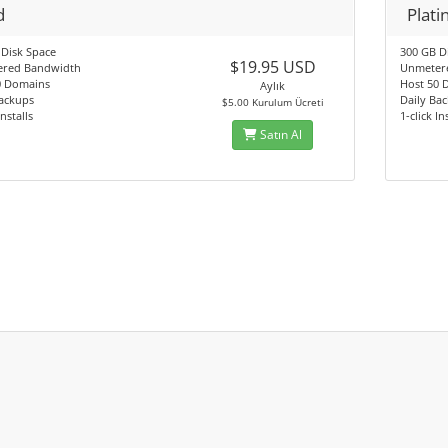
d
Plat
 Disk Space
300 GB D
$19.95 USD
red Bandwidth
Unmeter
0 Domains
Host 50 
Aylık
Backups
Daily Ba
$5.00 Kurulum Ücreti
Installs
1-click In
Satın Al