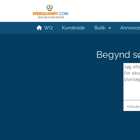
WQ
Kundeside
Butik
Annonce
Begynd sø
Inklude