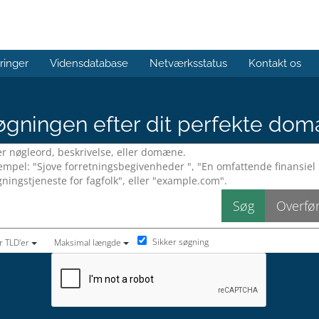
ringer
Vidensdatabase
Netværksstatus
Kontakt os
gningen efter dit perfekte dom
Sikker søgning
r TLD'er
Maksimal længde