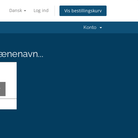
Dansk
Log ind
Vis bestillingskurv
Konto
ænenavn...