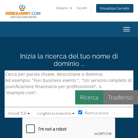
Italiano
Accedi
Visualizza Carrello
Attiv
Inizia la ricerca del tuo nome di
dominio ...
Ricerca sicura
Includi TLD
Lunghezza massima