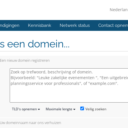
Nederla
ndigingen
Kennisbank
Netwerk status
Contact opne
s een domein...
Een nieuw domein registreren
Veilig zoeken
TLD's opnemen
Maximale lengte
Uw domeinnaam naar ons verhuizen