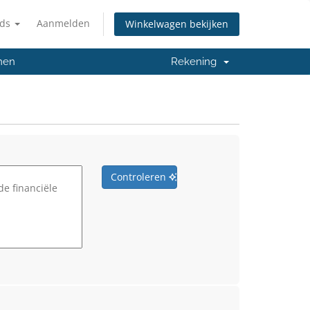
nds
Aanmelden
Winkelwagen bekijken
men
Rekening
Controleren